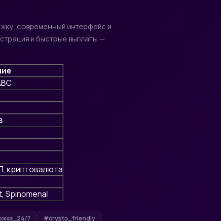
ржку, современный интерфейс и
страция и быстрые выплаты —
ние
ABC
в
БП, криптовалюта
t, Spinomenal
ржка_24/7
#crypto_friendly