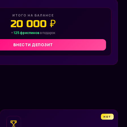
ИТОГО НА БАЛАНСЕ
20 000 ₽
+
125 фриспинов
в подарок
ВНЕСТИ ДЕПОЗИТ
HOT