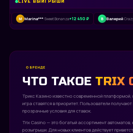
LIVE ВЫИГРЫШИ
+12 450 ₽
+240
Marina***
Валерий
M
·
Sweet Bonanza
В
·
Crazy Time
О БРЕНДЕ
ЧТО ТАКОЕ
TRIX 
Трикс Казино известно современной платформой, 
игра ставятся в приоритет. Пользователи получают
прозрачные условия для ставок.
Trix Casino — это богатый ассортимент автоматов,
розыгрыши. Для новых клиентов действует приветс