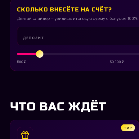
СКОЛЬКО ВНЕСЁТЕ НА СЧЁТ?
Двигай слайдер — увидишь итоговую сумму с бонусом 100%
ДЕПОЗИТ
500 ₽
50 000 ₽
ЧТО ВАС ЖДЁТ
TOP