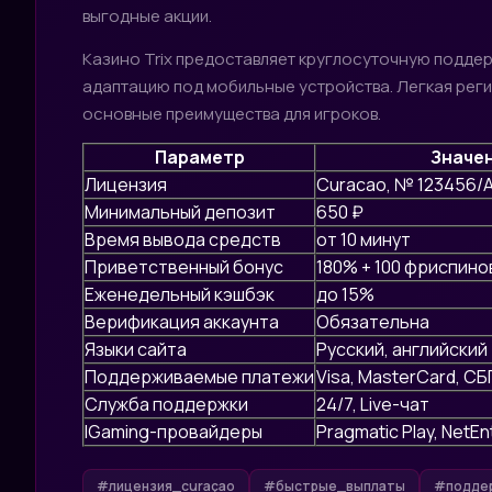
выгодные акции.
Казино Trix предоставляет круглосуточную подде
адаптацию под мобильные устройства. Легкая реги
основные преимущества для игроков.
Параметр
Значе
Лицензия
Curacao, № 123456/
Минимальный депозит
650 ₽
Время вывода средств
от 10 минут
Приветственный бонус
180% + 100 фриспино
Еженедельный кэшбэк
до 15%
Верификация аккаунта
Обязательна
Языки сайта
Русский, английский
Поддерживаемые платежи
Visa, MasterCard, С
Служба поддержки
24/7, Live-чат
IGaming-провайдеры
Pragmatic Play, NetEn
#лицензия_curaçao
#быстрые_выплаты
#подде