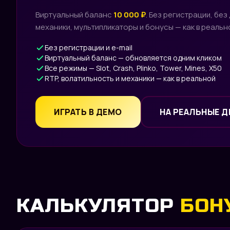
Виртуальный баланс
10 000 ₽
. Без регистрации, без
механики, мультипликаторы и бонусы — как в реально
Без регистрации и e-mail
Виртуальный баланс — обновляется одним кликом
Все режимы — Slot, Crash, Plinko, Tower, Mines, X50
RTP, волатильность и механики — как в реальной
ИГРАТЬ В ДЕМО
НА РЕАЛЬНЫЕ Д
КАЛЬКУЛЯТОР
БОН