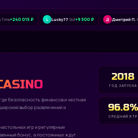
 015 ₽
+9 500 ₽
+67 
Lucky77
Дмитрий П.
L
·
Slot
Д
·
Plinko
2018
CASINO
ГОД ЗАПУСКА
где безопасность финансов и честная
96.8
 широкий выбор развлечений и
СРЕДНИЙ RTP
 настольных игр и регулярные
твенный бонус, а постоянных ждут