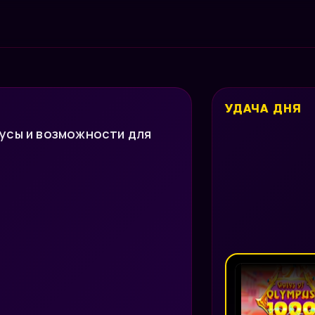
УДАЧА ДНЯ
онусы и возможности для