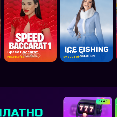
Speed Baccarat
Ice Fishing
PRAGMATIC
EVOLUTION
DEMO
ПЛАТНО